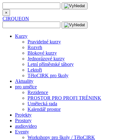
×
CIRQUEON
Kurzy
Pravidelné kurzy
Rozvrh
Blokové kurzy
Jednorázové kurzy
Letní příměstské tábory
Lektoři
TěloCIRK pro školy
Aktuality
pro umělce
Rezidence
PROSTOR PRO PROFI TRÉNINK
Umělecká rada
Kalendář prostor
Projekty
Prostory
audiovideo
Eventy
Workshopy pro školy / TěloCIRK