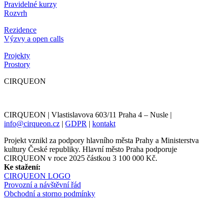
Pravidelné kurzy
Rozvrh
Rezidence
Výzvy a open calls
Projekty
Prostory
CIRQUEON
CIRQUEON | Vlastislavova 603/11 Praha 4 – Nusle |
info@cirqueon.cz
|
GDPR
|
kontakt
Projekt vznikl za podpory hlavního města Prahy a Ministerstva
kultury České republiky. Hlavní město Praha podporuje
CIRQUEON v roce 2025 částkou 3 100 000 Kč.
Ke stažení:
CIRQUEON LOGO
Provozní a návštěvní řád
Obchodní a storno podmínky