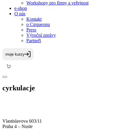
Workshopy pro firmy a veřejnost
e-shop
O nás
Kontakt
o Cirqueonu
Press
Výroční zprávy
Partneři
cyrkulacje
Vlastislavova 603/11
Praha 4 – Nusle