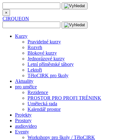
×
CIRQUEON
Kurzy
Pravidelné kurzy
Rozvrh
Blokové kurzy
Jednorázové kurzy
Letní příměstské tábory
Lektoři
TěloCIRK pro školy
Aktuality
pro umělce
Rezidence
PROSTOR PRO PROFI TRÉNINK
Umělecká rada
Kalendář prostor
Projekty
Prostory
audiovideo
Eventy
Workshopy pro školy / TěloCIRK