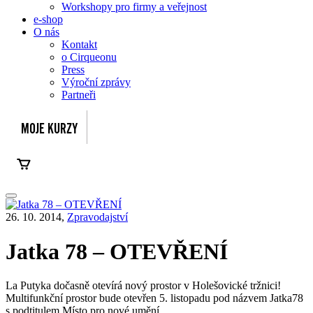
Workshopy pro firmy a veřejnost
e-shop
O nás
Kontakt
o Cirqueonu
Press
Výroční zprávy
Partneři
26. 10. 2014,
Zpravodajství
Jatka 78 – OTEVŘENÍ
La Putyka dočasně otevírá nový prostor v Holešovické tržnici!
Multifunkční prostor bude otevřen 5. listopadu pod názvem Jatka78
s podtitulem Místo pro nové umění.