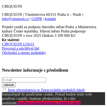
CIRQUEON
CIRQUEON | Vlastislavova 603/11 Praha 4 – Nusle |
info@cirqueon.cz
|
GDPR
|
kontakt
Projekt vznikl za podpory hlavního města Prahy a Ministerstva
kultury České republiky. Hlavní město Praha podporuje
CIRQUEON v roce 2025 částkou 3 100 000 Kč.
Ke stažení:
CIRQUEON LOGO
Provozní a návštěvní řád
Obchodní a storno podmínky
Newsletter informuje s předstihem
Jsem obeznámen/a se Zpracováním osobních údajů
Samozřejmě že používáme cookie. Pokud budete tento web
používat i nadále, budeme předpokládat, že s tím
souhlasíte.
jasně
nesouhlasím
Ochrana osobních údajů