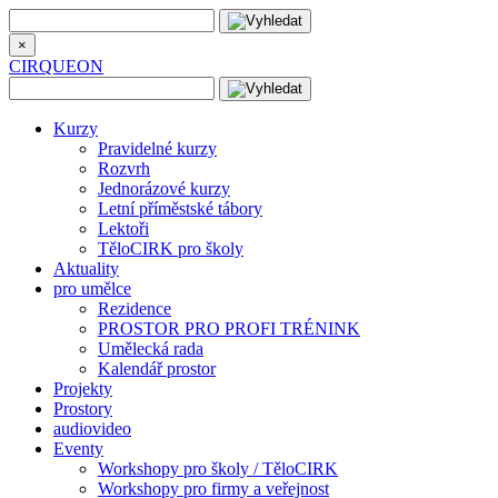
×
CIRQUEON
Kurzy
Pravidelné kurzy
Rozvrh
Jednorázové kurzy
Letní příměstské tábory
Lektoři
TěloCIRK pro školy
Aktuality
pro umělce
Rezidence
PROSTOR PRO PROFI TRÉNINK
Umělecká rada
Kalendář prostor
Projekty
Prostory
audiovideo
Eventy
Workshopy pro školy / TěloCIRK
Workshopy pro firmy a veřejnost