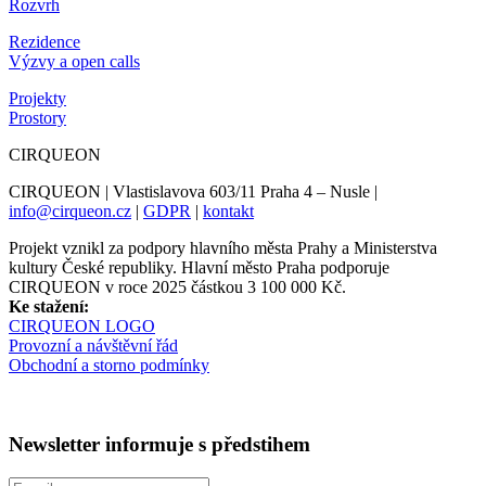
Rozvrh
Rezidence
Výzvy a open calls
Projekty
Prostory
CIRQUEON
CIRQUEON | Vlastislavova 603/11 Praha 4 – Nusle |
info@cirqueon.cz
|
GDPR
|
kontakt
Projekt vznikl za podpory hlavního města Prahy a Ministerstva
kultury České republiky. Hlavní město Praha podporuje
CIRQUEON v roce 2025 částkou 3 100 000 Kč.
Ke stažení:
CIRQUEON LOGO
Provozní a návštěvní řád
Obchodní a storno podmínky
Newsletter informuje s předstihem