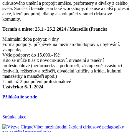
cirkusového umění a propojit umělce, performery a diváky z celého
světa. Součástí bienále jsou také workshopy, diskuse a další profesní
akce, které podporují dialog a spolupráci v rámci cirkusové
komunity.
Termín a místo: 25.1.- 25.2.2024 / Marseille (Francie)
Minimální doba pobytu: 4 dny
Forma podpory: příspěvek na mezinárodní dopravu, ubytování,
vstupenky
Výše podpory: do 15.000,- Kč
Kdo se může hlásit: novocirkusoví, divadelní a taneční
profesionálové (performerky a performeři, zástupkyně a zástupci
festivalů, režisérky a režiséři, divadelní kritičky a kritici, kulturní
manažerky a manažeři apod.)
Limit: až 2 podpoření profesionálové
Uzávěrka: 6. 1. 2024
Přihlašujte se zde
Stránka akce