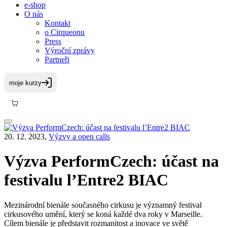
e-shop
O nás
Kontakt
o Cirqueonu
Press
Výroční zprávy
Partneři
20. 12. 2023,
Výzvy a open calls
Výzva PerformCzech: účast na
festivalu l’Entre2 BIAC
Mezinárodní bienále současného cirkusu je významný festival
cirkusového umění, který se koná každé dva roky v Marseille.
Cílem bienále je představit rozmanitost a inovace ve světě