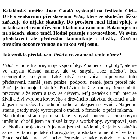
Katalánský umělec Joan Catalá vystoupil na festivalu Cirk-
UFF s venkovním představením
Pelat
, které se skutečně těžko
zařazuje do nějaké škatulky. Do prostoru mezi lidmi vpluje s
několikametrovou dřevěnou kládou na ramenou. Balancuje s ní
na zádech, skoro tančí. Hodně pracuje s rovnováhou. Ve svém
představení ale především komunikuje s diváky. Čtyřem
divákům dokonce vkládá do rukou svůj osud.
Jak vzniklo představení
Pelat
a co znamená tento název?
Pelat
je moje historie, moje vzpomínky. Znamená to „holý“, ale ne
ve smyslu tělesné nahoty, ale ve smyslu „bez ničeho“, bez
scénografie, kostýmu. Také když jsem začal připravovat toto
představení, neměl jsem peníze, podporu, neměl jsem prostě nic.
Proč je to moje historie? Pocházím totiž z rodiny řemeslníků,
pracovali s železem a taky se dřevem. Můj dědeček i můj otec se
živili a živí výrobou kovového a dřevěného nábytku, dekorací a tak.
Já jsem pokračoval v rodinné tradici a také jsem se vyučil. Na jednu
stranu je tedy moje vystoupení o tradici, o řemesle, o práci rukama.
Na druhou stranu jsem se také zabýval tancem a cirkusovým
uměním, chodil jsem na různé kurzy a workshopy, vystupoval jsem
v několika projektech. A jednou jsem si uvědomil, že je to vlastně to
same. V tanci je také choreografie, abstrakce a nemluví se tam.
Práce sedláka na poli nebo řemeslo je taky pohyb, je v něm