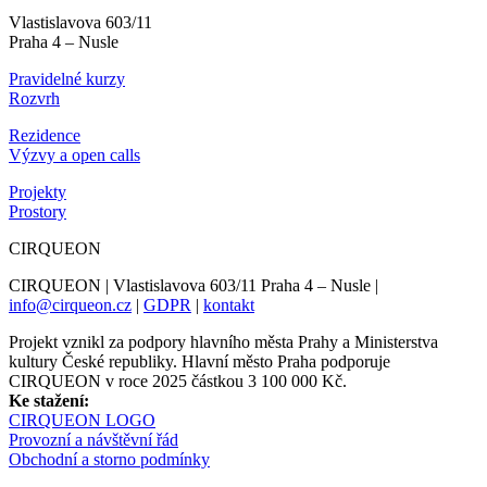
Vlastislavova 603/11
Praha 4 – Nusle
Pravidelné kurzy
Rozvrh
Rezidence
Výzvy a open calls
Projekty
Prostory
CIRQUEON
CIRQUEON | Vlastislavova 603/11 Praha 4 – Nusle |
info@cirqueon.cz
|
GDPR
|
kontakt
Projekt vznikl za podpory hlavního města Prahy a Ministerstva
kultury České republiky. Hlavní město Praha podporuje
CIRQUEON v roce 2025 částkou 3 100 000 Kč.
Ke stažení:
CIRQUEON LOGO
Provozní a návštěvní řád
Obchodní a storno podmínky