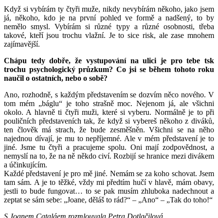
Když si vybírám ty čtyři muže, nikdy nevybírám někoho, jako jsem
já, někoho, kdo je na první pohled ve formě a nadšený, to by
nemělo smysl. Vybírám si různé typy a různé osobnosti, třeba
takové, kteří jsou trochu vlažní. Je to sice risk, ale zase mnohem
zajímavější.
Chápu tedy dobře, že vystupování na ulici je pro tebe tsk
trochu psychologický průzkum? Co jsi se během tohoto roku
naučil o ostatních, nebo o sobě?
Ano, rozhodně, s každým představením se dozvím něco nového. V
tom mém „báglu“ je toho strašně moc. Nejenom já, ale všichni
okolo. A hlavně ti čtyři muži, které si vyberu. Normálně je to při
pouličních představeních tak, že když si vybereš někoho z diváků,
ten člověk má strach, že bude zesměšněn. Všichni se na něho
najednou dívají, je mu to nepříjemné. Ale v mém představení je to
jiné. Jsme tu čtyři a pracujeme spolu. Oni mají zodpovědnost, a
nemyslí na to, že na ně někdo civí. Rozbijí se hranice mezi divákem
a účinkujícím.
Každé představení je pro mě jiné. Nemám se za koho schovat. Jsem
tam sám. A je to těžké, vždy mi předtím hučí v hlavě, mám obavy,
jestli to bude fungovat… to se pak musím zhluboka nadechnout a
zeptat se sám sebe: „Joane, děláš to rád?“ – „Ano“ – „Tak do toho!“
S Joanem Cataláem rozmlouvala Petra Dotlačilová.