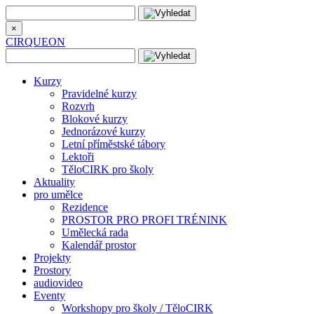
×
CIRQUEON
Kurzy
Pravidelné kurzy
Rozvrh
Blokové kurzy
Jednorázové kurzy
Letní příměstské tábory
Lektoři
TěloCIRK pro školy
Aktuality
pro umělce
Rezidence
PROSTOR PRO PROFI TRÉNINK
Umělecká rada
Kalendář prostor
Projekty
Prostory
audiovideo
Eventy
Workshopy pro školy / TěloCIRK