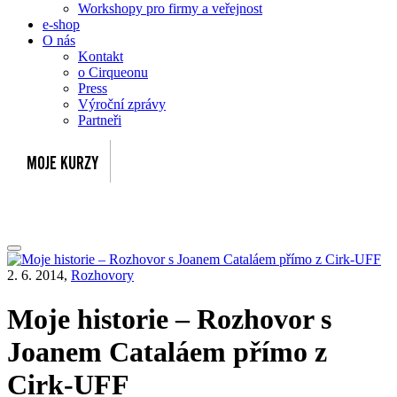
Workshopy pro firmy a veřejnost
e-shop
O nás
Kontakt
o Cirqueonu
Press
Výroční zprávy
Partneři
2. 6. 2014,
Rozhovory
Moje historie – Rozhovor s
Joanem Cataláem přímo z
Cirk-UFF