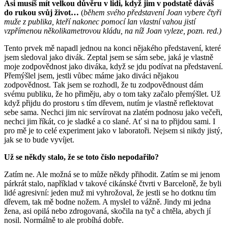
Asi musíš mít velkou důvěru v lidi, když jim v podstatě dáváš
do rukou svůj život…
(
během svého představení Joan vybere čtyři
muže z publika, kteří nakonec pomocí lan vlastní vahou jistí
vzpřímenou několikametrovou kládu, na níž Joan vyleze, pozn. red.)
Tento prvek mě napadl jednou na konci nějakého představení, které
jsem sledoval jako divák. Zeptal jsem se sám sebe, jaká je vlastně
moje zodpovědnost jako diváka, když se jdu podívat na představení.
Přemýšlel jsem, jestli vůbec máme jako diváci nějakou
zodpovědnost. Tak jsem se rozhodl, že tu zodpovědnoust dám
svému publiku, že ho přiměju, aby o tom taky začalo přemýšlet. Už
když přijdu do prostoru s tím dřevem, nutím je vlastně reflektovat
sebe sama. Nechci jim nic servírovat na zlatém podnosu jako večeři,
nechci jim říkát, co je sladké a co slané. Ať si na to přijdou sami. I
pro mě je to celé experiment jako v laboratoři. Nejsem si nikdy jistý,
jak se to bude vyvíjet.
Už se někdy stalo, že se toto číslo nepodařilo?
Zatím ne. Ale možná se to může někdy přihodit. Zatím se mi jenom
párkrát stalo, například v takové cikánské čtvrti v Barceloně, že byli
lidé agresivní: jeden muž mi vyhrožoval, že jestli se ho dotknu tím
dřevem, tak mě bodne nožem. A myslel to vážně. Jindy mi jedna
žena, asi opilá nebo zdrogovaná, skočila na tyč a chtěla, abych jí
nosil. Normálně to ale probíhá dobře.