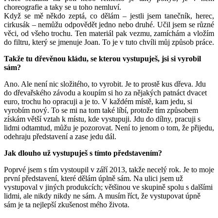
choreografie a taky se u toho nemluví.
Když se mě někdo zeptá, co dělám – jestli jsem tanečník, herec,
cirkusák – nemůžu odpovědět jedno nebo druhé. Učil jsem se různé
věci, od všeho trochu. Ten materiál pak vezmu, zamíchám a vložím
do filtru, který se jmenuje Joan. To je v tuto chvíli můj způsob práce.
Takže tu dřevěnou kládu, se kterou vystupuješ, jsi si vyrobil
sám?
Ano. Ale není nic složitého, to vyrobit. Je to prostě kus dřeva. Jdu
do dřevařského závodu a koupím si ho za nějakých patnáct dvacet
euro, trochu ho opracuji a je to. V každém místě, kam jedu, si
vyrobím nový. To se mi na tom také líbí, protože tím způsobem
získám větší vztah k místu, kde vystupuji. Jdu do dílny, pracuji s
lidmi odtamtud, můžu je pozorovat. Není to jenom o tom, že přijedu,
odehraju představení a zase jedu dál.
Jak dlouho už vystupuješ s tímto představením?
Poprvé jsem s tím vystoupil v září 2013, takže necelý rok. Je to moje
první představení, které dělám úplně sám. Na ulici jsem už
vystupoval v jiných produkcích; většinou ve skupině spolu s dalšími
lidmi, ale nikdy nikdy ne sám. A musím říct, že vystupovat úpně
sám je ta nejlepší zkušenost mého života.