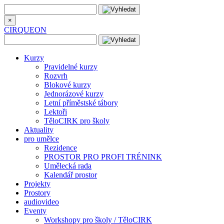
×
CIRQUEON
Kurzy
Pravidelné kurzy
Rozvrh
Blokové kurzy
Jednorázové kurzy
Letní příměstské tábory
Lektoři
TěloCIRK pro školy
Aktuality
pro umělce
Rezidence
PROSTOR PRO PROFI TRÉNINK
Umělecká rada
Kalendář prostor
Projekty
Prostory
audiovideo
Eventy
Workshopy pro školy / TěloCIRK