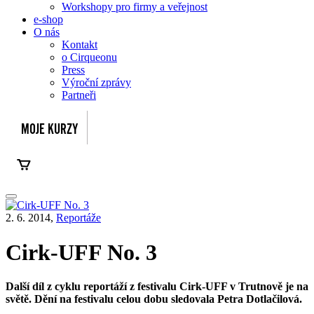
Workshopy pro firmy a veřejnost
e-shop
O nás
Kontakt
o Cirqueonu
Press
Výroční zprávy
Partneři
2. 6. 2014,
Reportáže
Cirk-UFF No. 3
Další díl z cyklu reportáží z festivalu Cirk-UFF v Trutnově je na
světě. Dění na festivalu celou dobu sledovala Petra Dotlačilová.