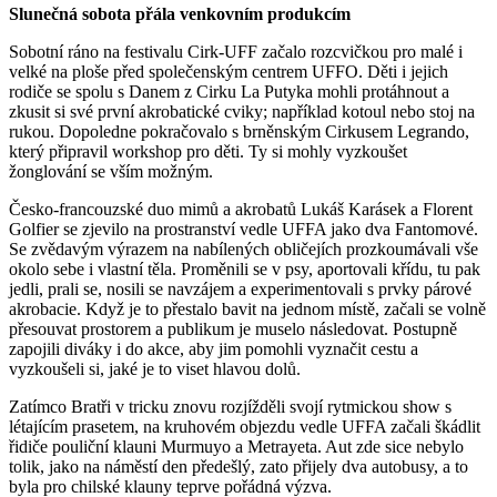
Slunečná sobota přála venkovním produkcím
Sobotní ráno na festivalu Cirk-UFF začalo rozcvičkou pro malé i
velké na ploše před společenským centrem UFFO. Děti i jejich
rodiče se spolu s Danem z Cirku La Putyka mohli protáhnout a
zkusit si své první akrobatické cviky; například kotoul nebo stoj na
rukou. Dopoledne pokračovalo s brněnským Cirkusem Legrando,
který připravil workshop pro děti. Ty si mohly vyzkoušet
žonglování se vším možným.
Česko-francouzské duo mimů a akrobatů Lukáš Karásek a Florent
Golfier se zjevilo na prostranství vedle UFFA jako dva Fantomové.
Se zvědavým výrazem na nabílených obličejích prozkoumávali vše
okolo sebe i vlastní těla. Proměnili se v psy, aportovali křídu, tu pak
jedli, prali se, nosili se navzájem a experimentovali s prvky párové
akrobacie. Když je to přestalo bavit na jednom místě, začali se volně
přesouvat prostorem a publikum je muselo následovat. Postupně
zapojili diváky i do akce, aby jim pomohli vyznačit cestu a
vyzkoušeli si, jaké je to viset hlavou dolů.
Zatímco Bratři v tricku znovu rozjížděli svojí rytmickou show s
létajícím prasetem, na kruhovém objezdu vedle UFFA začali škádlit
řidiče pouliční klauni Murmuyo a Metrayeta. Aut zde sice nebylo
tolik, jako na náměstí den předešlý, zato přijely dva autobusy, a to
byla pro chilské klauny teprve pořádná výzva.