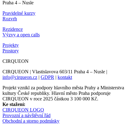
Praha 4 – Nusle
Pravidelné kurzy
Rozvrh
Rezidence
Výzvy a open calls
Projekty
Prostory
CIRQUEON
CIRQUEON | Vlastislavova 603/11 Praha 4 – Nusle |
info@cirqueon.cz
|
GDPR
|
kontakt
Projekt vznikl za podpory hlavního města Prahy a Ministerstva
kultury České republiky. Hlavní město Praha podporuje
CIRQUEON v roce 2025 částkou 3 100 000 Kč.
Ke stažení:
CIRQUEON LOGO
Provozní a návštěvní řád
Obchodní a storno podmínky