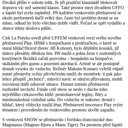
Diváků přišlo v sobotu tolik, že při pouliční klauniádě blokovali
dopravu víc než samotní klauni. Také prostor mezi divadlem UFFO
a šapitó byl zcela zaplněný. Při každém venkovním představení se
okolo performerů tlačil velký dav, často byl problém dostat se na
místo, odkud by bylo všechno dobře vidět. Počasí se opět vydařilo a
slunce místy doslova pálilo.
Cirk La Putyka uvedl před UFFEM venkovní verzi svého nového
představení Play. Hřiště s houpačkami a prolézačkou, o které se
staral hlídač/filozof (herec Jiří Kohout), bylo dějištěm kousků, již
dalece přesáhly dětskou hru. Pět mužů a jedna žena v roztomilých
kostýmech školáků začali pozvolna – houpáním na houpačce,
skákáním přes gumu a pozemní akrobacií. Artisté se ale postupně
dostali vysoko do vzduchu. Režisér Maksim Komaro vyřešil vtipně
nutné přestavby scény převlečením mužů do montérek: ti pak jako
lehce přiopilí „technici“, mluvící navíc se silným přízvukem, mohli
rozvinout další zábavné situace. Humor tomuto představení
rozhodně nechybí. Finále celé show se neslo v duchu toho
největšího cirkusového klišé: pestrobarevné legíny, flitry a
mnohonásobná vzdušná salta. Do vzduchu se nakonec dostal i
hlídač, který vždycky toužil létat. Představení inscenace Play svým
tématem i provedením do venkovního prostoru skvěle zapadlo.
S venkovní SHOW se představilo i švédsko-francouzské duo
Magmanus (Magnus Bjoru a Manu Tiger). Na prostoru před šapitó