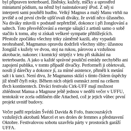
byl připraven teeterboard, žíněnky, kužely, míčky a uprostřed
miniaturní pódium, na němž byl nainstalovaný iPod. Z něj si
interpreti sami pouštěli hudbu. Velký Magnus a malý Manu vtrhli na
jeviště a od první chvíle ujišťovali diváky, že uvidí něco úžasného.
Na diváky mluvili v podstatě nepřetržitě, dokonce i při žonglování a
saltech. Toto přesvědčování a energie sálající z artistů samo o sobě
stačilo k tomu, aby si získali veškeré sympatie přihlížejících.
Přestože zpočátku všechny triky záměrně kazili, aby vypadali
neohrabaně, Magmanus opravdu dodrželi všechny sliby: úžasnou
žongláž s kužely ve dvou, stoj na rukou, párovou a vzdušnou
akrobacie, nakonec i komický striptýz v letu při skákání na
teeterboardu. A jako u každé správné pouliční estrády nechybělo ani
zapojení publika, v tomto případě divačky. Performeři ji obletovali,
nosili jí dárečky a dokonce jí, za mírné asistence, přiměli k metání
salt i k tanci. Není divu, že Magmanus sklízí s tímto číslem úspěchy
již téměř čtyři roky. Během nich objeli osmnáct zemí na celkem
třech kontinentech. Diváci festivalu Cirk-UFF mají možnost
zhlédnout Manua a Magnuse ještě jednou v neděli večer v UFFU,
tentokrát ve zcela odlišném díle Attached, což je jejich vůbec první
projekt uvnitř budovy.
Večer patřil reprízám Švédů Davida & Fofo, francouzských
vzdušných akrobatů Marcel et ses droles de femmes a představení
Oktobre. Festivalovou sobotu uzavřela párty v prostorách garáží
UFFA.