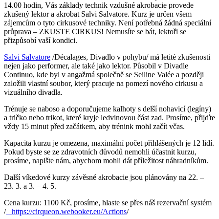
14.00 hodin, Vás základy technik vzdušné akrobacie provede
zkušený lektor a akrobat Salvi Salvatore. Kurz je určen všem
zájemcům o tyto cirkusové techniky. Není potřebná žádná speciální
průprava – ZKUSTE CIRKUS! Nemusíte se bát, lektoři se
přizpůsobí vaší kondici.
Salvi Salvatore
/Décalages, Divadlo v pohybu/ má letité zkušenosti
nejen jako performer, ale také jako lektor. Působil v Divadle
Continuo, kde byl v angažmá společně se Seiline Valée a později
založili vlastní soubor, který pracuje na pomezí nového cirkusu a
vizuálního divadla.
Trénuje se naboso a doporučujeme kalhoty s delší nohavicí (legíny)
a tričko nebo trikot, které kryje ledvinovou část zad. Prosíme, přijďte
vždy 15 minut před začátkem, aby trénink mohl začít včas.
Kapacita kurzu je omezena, maximální počet přihlášených je 12 lidí.
Pokud byste se ze zdravotních důvodů nemohli účastnit kurzu,
prosíme, napište nám, abychom mohli dát příležitost náhradníkům.
Další víkedové kurzy závěsné akrobacie jsou plánovány na 22. –
23. 3. a 3. – 4. 5.
Cena kurzu: 1100 Kč, prosíme, hlaste se přes náš rezervační systém
/
https://cirqueon.webooker.eu/Actions
/