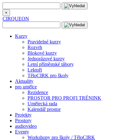
×
CIRQUEON
Kurzy
Pravidelné kurzy
Rozvrh
Blokové kurzy
Jednorázové kurzy
Letní příměstské tábory
Lektoři
TěloCIRK pro školy
Aktuality
pro umělce
Rezidence
PROSTOR PRO PROFI TRÉNINK
Umělecká rada
Kalendář prostor
Projekty
Prostory
audiovideo
Eventy
Workshopy pro školy / TěloCIRK