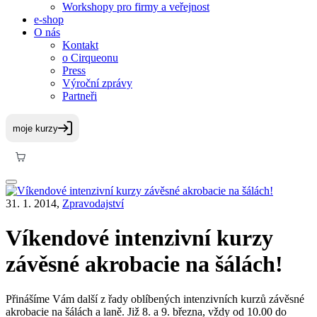
Workshopy pro firmy a veřejnost
e-shop
O nás
Kontakt
o Cirqueonu
Press
Výroční zprávy
Partneři
31. 1. 2014,
Zpravodajství
Víkendové intenzivní kurzy
závěsné akrobacie na šálách!
Přinášíme Vám další z řady oblíbených intenzivních kurzů závěsné
akrobacie na šálách a laně. Již 8. a 9. března, vždy od 10.00 do