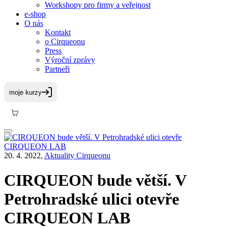
Workshopy pro firmy a veřejnost
e-shop
O nás
Kontakt
o Cirqueonu
Press
Výroční zprávy
Partneři
20. 4. 2022,
Aktuality Cirqueonu
CIRQUEON bude větší. V
Petrohradské ulici otevře
CIRQUEON LAB