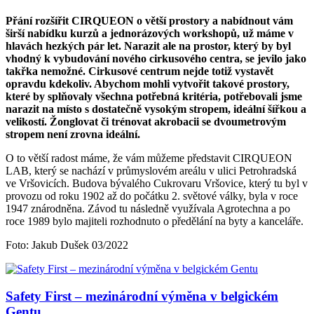
Přání rozšířit CIRQUEON o větší prostory a nabídnout vám
širší nabídku kurzů a jednorázových workshopů, už máme v
hlavách hezkých pár let. Narazit ale na prostor, který by byl
vhodný k vybudování nového cirkusového centra, se jevilo jako
takřka nemožné. Cirkusové centrum nejde totiž vystavět
opravdu kdekoliv. Abychom mohli vytvořit takové prostory,
které by splňovaly všechna potřebná kritéria, potřebovali jsme
narazit na místo s dostatečně vysokým stropem, ideální šířkou a
velikostí. Žonglovat či trénovat akrobacii se dvoumetrovým
stropem není zrovna ideální.
O to větší radost máme, že vám můžeme představit CIRQUEON
LAB, který se nachází v průmyslovém areálu v ulici Petrohradská
ve Vršovicích. Budova bývalého Cukrovaru Vršovice, který tu byl v
provozu od roku 1902 až do počátku 2. světové války, byla v roce
1947 znárodněna. Závod tu následně využívala Agrotechna a po
roce 1989 bylo majiteli rozhodnuto o předělání na byty a kanceláře.
Foto: Jakub Dušek 03/2022
Safety First – mezinárodní výměna v belgickém
Gentu