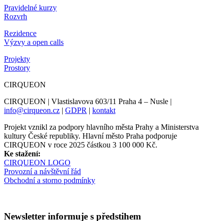
Pravidelné kurzy
Rozvrh
Rezidence
Výzvy a open calls
Projekty
Prostory
CIRQUEON
CIRQUEON | Vlastislavova 603/11 Praha 4 – Nusle |
info@cirqueon.cz
|
GDPR
|
kontakt
Projekt vznikl za podpory hlavního města Prahy a Ministerstva
kultury České republiky. Hlavní město Praha podporuje
CIRQUEON v roce 2025 částkou 3 100 000 Kč.
Ke stažení:
CIRQUEON LOGO
Provozní a návštěvní řád
Obchodní a storno podmínky
Newsletter informuje s předstihem