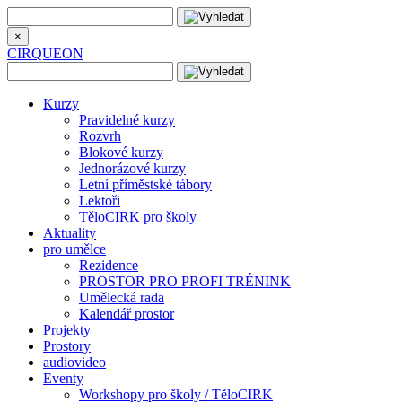
×
CIRQUEON
Kurzy
Pravidelné kurzy
Rozvrh
Blokové kurzy
Jednorázové kurzy
Letní příměstské tábory
Lektoři
TěloCIRK pro školy
Aktuality
pro umělce
Rezidence
PROSTOR PRO PROFI TRÉNINK
Umělecká rada
Kalendář prostor
Projekty
Prostory
audiovideo
Eventy
Workshopy pro školy / TěloCIRK