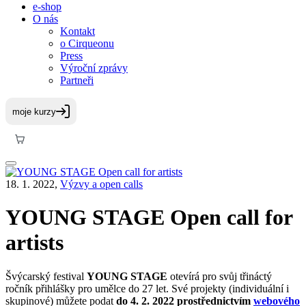
e-shop
O nás
Kontakt
o Cirqueonu
Press
Výroční zprávy
Partneři
18. 1. 2022,
Výzvy a open calls
YOUNG STAGE Open call for
artists
Švýcarský festival
YOUNG STAGE
otevírá pro svůj třináctý
ročník přihlášky pro umělce do 27 let. Své projekty (individuální i
skupinové) můžete podat
do 4. 2. 2022 prostřednictvím
webového