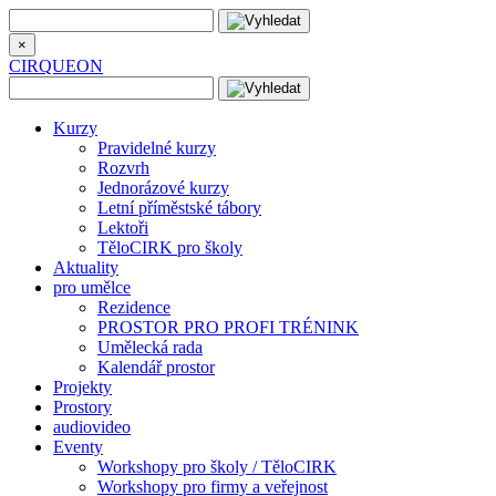
×
CIRQUEON
Kurzy
Pravidelné kurzy
Rozvrh
Jednorázové kurzy
Letní příměstské tábory
Lektoři
TěloCIRK pro školy
Aktuality
pro umělce
Rezidence
PROSTOR PRO PROFI TRÉNINK
Umělecká rada
Kalendář prostor
Projekty
Prostory
audiovideo
Eventy
Workshopy pro školy / TěloCIRK
Workshopy pro firmy a veřejnost