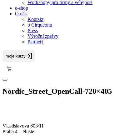
Workshopy pro firmy a veřejnost
e-shop
O nás
Kontakt
o Cirqueonu
Press
Výroční zprávy
Partneři
Nordic_Street_OpenCall-720×405
Vlastislavova 603/11
Praha 4 – Nusle