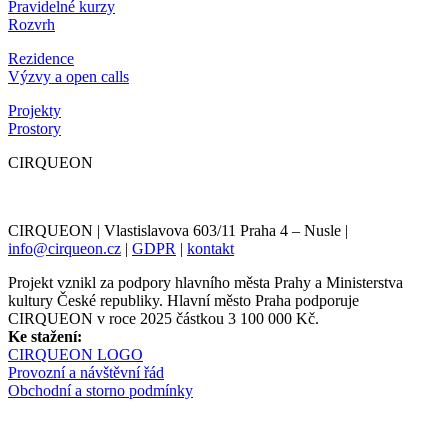
Pravidelné kurzy
Rozvrh
Rezidence
Výzvy a open calls
Projekty
Prostory
CIRQUEON
CIRQUEON | Vlastislavova 603/11 Praha 4 – Nusle |
info@cirqueon.cz
|
GDPR
|
kontakt
Projekt vznikl za podpory hlavního města Prahy a Ministerstva
kultury České republiky. Hlavní město Praha podporuje
CIRQUEON v roce 2025 částkou 3 100 000 Kč.
Ke stažení:
CIRQUEON LOGO
Provozní a návštěvní řád
Obchodní a storno podmínky