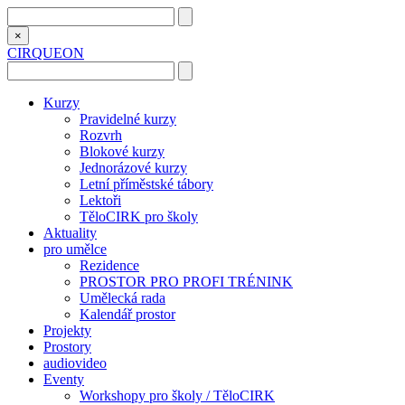
×
CIRQUEON
Kurzy
Pravidelné kurzy
Rozvrh
Blokové kurzy
Jednorázové kurzy
Letní příměstské tábory
Lektoři
TěloCIRK pro školy
Aktuality
pro umělce
Rezidence
PROSTOR PRO PROFI TRÉNINK
Umělecká rada
Kalendář prostor
Projekty
Prostory
audiovideo
Eventy
Workshopy pro školy / TěloCIRK