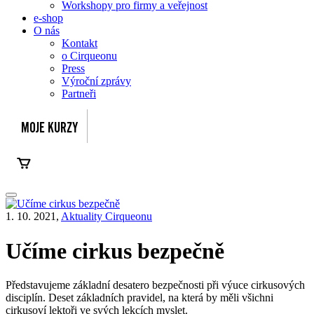
Workshopy pro firmy a veřejnost
e-shop
O nás
Kontakt
o Cirqueonu
Press
Výroční zprávy
Partneři
1. 10. 2021,
Aktuality Cirqueonu
Učíme cirkus bezpečně
Představujeme základní desatero bezpečnosti při výuce cirkusových
disciplín. Deset základních pravidel, na která by měli všichni
cirkusoví lektoři ve svých lekcích myslet.