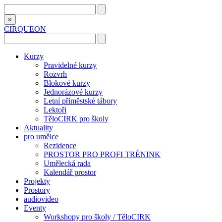
×
CIRQUEON
Kurzy
Pravidelné kurzy
Rozvrh
Blokové kurzy
Jednorázové kurzy
Letní příměstské tábory
Lektoři
TěloCIRK pro školy
Aktuality
pro umělce
Rezidence
PROSTOR PRO PROFI TRÉNINK
Umělecká rada
Kalendář prostor
Projekty
Prostory
audiovideo
Eventy
Workshopy pro školy / TěloCIRK