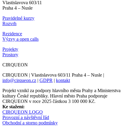
Vlastislavova 603/11
Praha 4 – Nusle
Pravidelné kurzy
Rozvrh
Rezidence
Výzvy a open calls
Projekty
Prostory
CIRQUEON
CIRQUEON | Vlastislavova 603/11 Praha 4 – Nusle |
info@cirqueon.cz
|
GDPR
|
kontakt
Projekt vznikl za podpory hlavního města Prahy a Ministerstva
kultury České republiky. Hlavní město Praha podporuje
CIRQUEON v roce 2025 částkou 3 100 000 Kč.
Ke stažení:
CIRQUEON LOGO
Provozní a návštěvní řád
Obchodní a storno podmínky