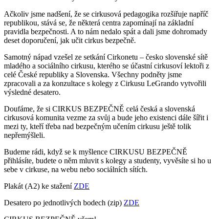
Ačkoliv jsme nadšení, že se cirkusová pedagogika rozšiřuje napříč
republikou, stává se, že některá centra zapomínají na základní
pravidla bezpečnosti. A to nám nedalo spát a dali jsme dohromady
deset doporučení, jak učit cirkus bezpečně.
Samotný nápad vzešel ze setkání Cirkonetu – česko slovenské sítě
mladého a sociálního cirkusu, kterého se účastní cirkusoví lektoři z
celé České republiky a Slovenska. Všechny podněty jsme
zpracovali a za konzultace s kolegy z Cirkusu LeGrando vytvořili
výsledné desatero.
Doufáme, že si CIRKUS BEZPEČNĚ celá česká a slovenská
cirkusová komunita vezme za svůj a bude jeho existenci dále šířit i
mezi ty, kteří třeba nad bezpečným učením cirkusu ještě tolik
nepřemýšleli.
Budeme rádi, když se k myšlence CIRKUSU BEZPEČNĚ
přihlásíte, budete o něm mluvit s kolegy a studenty, vyvěsíte si ho u
sebe v cirkuse, na webu nebo sociálních sítích.
Plakát (A2) ke stažení
ZDE
Desatero po jednotlivých bodech (zip)
ZDE