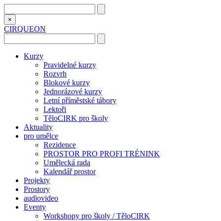
×
CIRQUEON
Kurzy
Pravidelné kurzy
Rozvrh
Blokové kurzy
Jednorázové kurzy
Letní příměstské tábory
Lektoři
TěloCIRK pro školy
Aktuality
pro umělce
Rezidence
PROSTOR PRO PROFI TRÉNINK
Umělecká rada
Kalendář prostor
Projekty
Prostory
audiovideo
Eventy
Workshopy pro školy / TěloCIRK