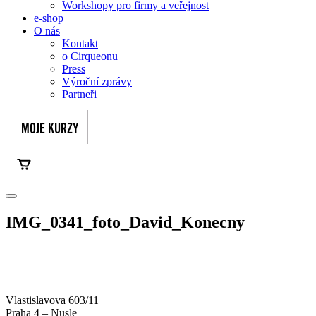
Workshopy pro firmy a veřejnost
e-shop
O nás
Kontakt
o Cirqueonu
Press
Výroční zprávy
Partneři
IMG_0341_foto_David_Konecny
Vlastislavova 603/11
Praha 4 – Nusle