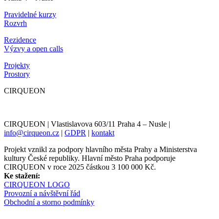
Pravidelné kurzy
Rozvrh
Rezidence
Výzvy a open calls
Projekty
Prostory
CIRQUEON
CIRQUEON | Vlastislavova 603/11 Praha 4 – Nusle |
info@cirqueon.cz
|
GDPR
|
kontakt
Projekt vznikl za podpory hlavního města Prahy a Ministerstva
kultury České republiky. Hlavní město Praha podporuje
CIRQUEON v roce 2025 částkou 3 100 000 Kč.
Ke stažení:
CIRQUEON LOGO
Provozní a návštěvní řád
Obchodní a storno podmínky