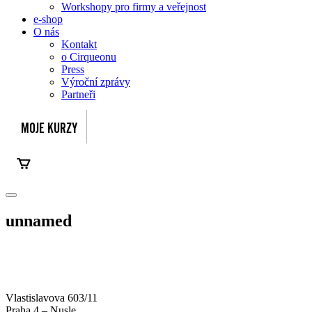
Workshopy pro firmy a veřejnost
e-shop
O nás
Kontakt
o Cirqueonu
Press
Výroční zprávy
Partneři
unnamed
Vlastislavova 603/11
Praha 4 – Nusle