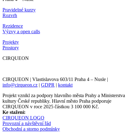
Pravidelné kurzy
Rozvrh
Rezidence
Výzvy a open calls
Projekty
Prostory
CIRQUEON
CIRQUEON | Vlastislavova 603/11 Praha 4 – Nusle |
info@cirqueon.cz
|
GDPR
|
kontakt
Projekt vznikl za podpory hlavního města Prahy a Ministerstva
kultury České republiky. Hlavní město Praha podporuje
CIRQUEON v roce 2025 částkou 3 100 000 Kč.
Ke stažení:
CIRQUEON LOGO
Provozní a návštěvní řád
Obchodní a storno podmínky