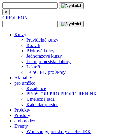
×
CIRQUEON
Kurzy
Pravidelné kurzy
Rozvrh
Blokové kurzy
Jednorázové kurzy
Letní příměstské tábory
Lektoři
TěloCIRK pro školy
Aktuality
pro umělce
Rezidence
PROSTOR PRO PROFI TRÉNINK
Umělecká rada
Kalendář prostor
Projekty
Prostory
audiovideo
Eventy
Workshopy pro školy / TěloCIRK