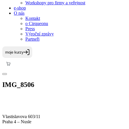
Workshopy pro firmy a veřejnost
e-shop
O nás
Kontakt
o Cirqueonu
Press
Výroční zprávy
Partneři
IMG_8506
Vlastislavova 603/11
Praha 4 – Nusle