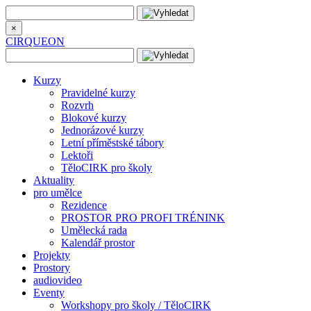
×
CIRQUEON
Kurzy
Pravidelné kurzy
Rozvrh
Blokové kurzy
Jednorázové kurzy
Letní příměstské tábory
Lektoři
TěloCIRK pro školy
Aktuality
pro umělce
Rezidence
PROSTOR PRO PROFI TRÉNINK
Umělecká rada
Kalendář prostor
Projekty
Prostory
audiovideo
Eventy
Workshopy pro školy / TěloCIRK