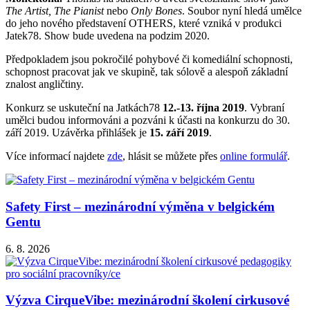
The Artist, The Pianist
nebo
Only Bones
. Soubor nyní hledá umělce
do jeho nového představení OTHERS, které vzniká v produkci
Jatek78. Show bude uvedena na podzim 2020.
Předpokladem jsou pokročilé pohybové či komediální schopnosti,
schopnost pracovat jak ve skupině, tak sólově a alespoň základní
znalost angličtiny.
Konkurz se uskuteční na Jatkách78
12.-13. října 2019
. Vybraní
umělci budou informováni a pozváni k účasti na konkurzu do 30.
září 2019. Uzávěrka přihlášek je
15. září 2019
.
Více informací najdete
zde
, hlásit se můžete přes
online formulář
.
Safety First – mezinárodní výměna v belgickém
Gentu
6. 8. 2026
Výzva CirqueVibe: mezinárodní školení cirkusové