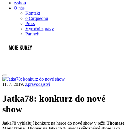
e-shop
O nás
Kontakt
o Cirqueonu
Press
Výroční zprávy
Partneři
11. 7. 2019,
Zpravodajství
Jatka78: konkurz do nové
show
Jatka78 vyhlašují konkurz na herce do nové show v režii
Thomase
Moncktona.
Thomas na Jatkách78 uvedl světoznámé show jako