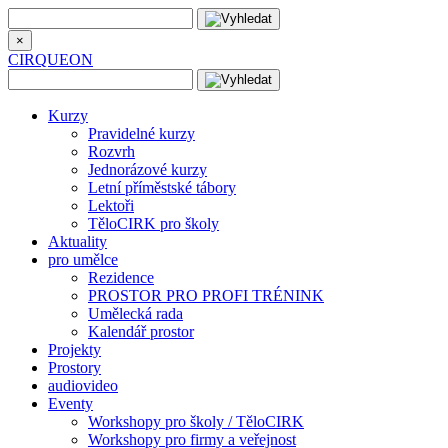
×
CIRQUEON
Kurzy
Pravidelné kurzy
Rozvrh
Jednorázové kurzy
Letní příměstské tábory
Lektoři
TěloCIRK pro školy
Aktuality
pro umělce
Rezidence
PROSTOR PRO PROFI TRÉNINK
Umělecká rada
Kalendář prostor
Projekty
Prostory
audiovideo
Eventy
Workshopy pro školy / TěloCIRK
Workshopy pro firmy a veřejnost