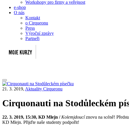
Workshopy pro firmy a veřejnost
e-shop
O nás
Kontakt
o Cirqueonu
Press
Výroční zprávy
Partneři
21. 3. 2019,
Aktuality Cirqueonu
Cirquonauti na Stodůleckém pí
22. 3. 2019, 15:30, KD Mlejn /
Kolemjdoucí
znovu na scéně! Předsta
KD Mlejn. Přijďte naše studenty podpořit!