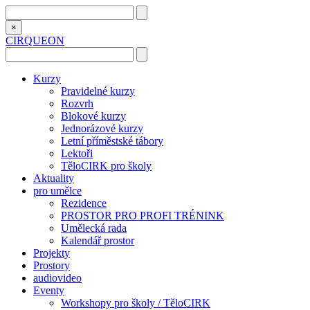
×
CIRQUEON
Kurzy
Pravidelné kurzy
Rozvrh
Blokové kurzy
Jednorázové kurzy
Letní příměstské tábory
Lektoři
TěloCIRK pro školy
Aktuality
pro umělce
Rezidence
PROSTOR PRO PROFI TRÉNINK
Umělecká rada
Kalendář prostor
Projekty
Prostory
audiovideo
Eventy
Workshopy pro školy / TěloCIRK