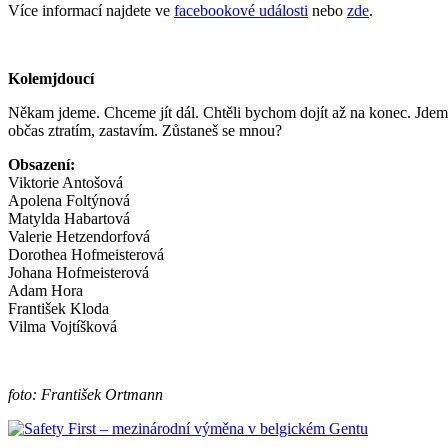
Více informací najdete ve
facebookové události
nebo
zde
.
Kolemjdoucí
Někam jdeme. Chceme jít dál. Chtěli bychom dojít až na konec. Jdem
občas ztratím, zastavím. Zůstaneš se mnou?
Obsazení:
Viktorie Antošová
Apolena Foltýnová
Matylda Habartová
Valerie Hetzendorfová
Dorothea Hofmeisterová
Johana Hofmeisterová
Adam Hora
František Kloda
Vilma Vojtíšková
foto: František Ortmann