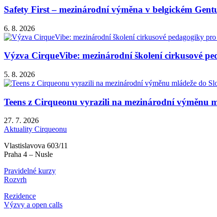
Safety First – mezinárodní výměna v belgickém Gent
6. 8. 2026
Výzva CirqueVibe: mezinárodní školení cirkusové ped
5. 8. 2026
Teens z Cirqueonu vyrazili na mezinárodní výměnu m
27. 7. 2026
Aktuality Cirqueonu
Vlastislavova 603/11
Praha 4 – Nusle
Pravidelné kurzy
Rozvrh
Rezidence
Výzvy a open calls