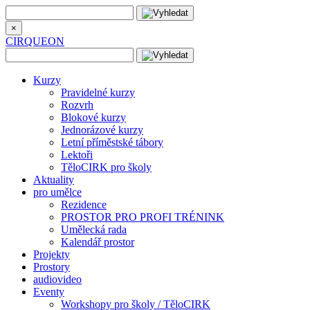
×
CIRQUEON
Kurzy
Pravidelné kurzy
Rozvrh
Blokové kurzy
Jednorázové kurzy
Letní příměstské tábory
Lektoři
TěloCIRK pro školy
Aktuality
pro umělce
Rezidence
PROSTOR PRO PROFI TRÉNINK
Umělecká rada
Kalendář prostor
Projekty
Prostory
audiovideo
Eventy
Workshopy pro školy / TěloCIRK