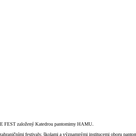
u MIME FEST založený Katedrou pantomimy HAMU.
zahraničními festivaly, školami a významnými institucemi oboru pantom