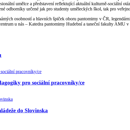
onální umělce a představení reflektující aktuální kulturně-sociální ot
ené odborníky určené jak pro studenty uměleckých škol, tak pro veřejno
známých osobností a hlavních špiček oboru pantomimy v ČR, legendárn
í centrum u nás – Katedra pantomimy Hudební a taneční fakulty AMU v 
u
agogiky pro sociální pracovníky/ce
ládeže do Slovinska