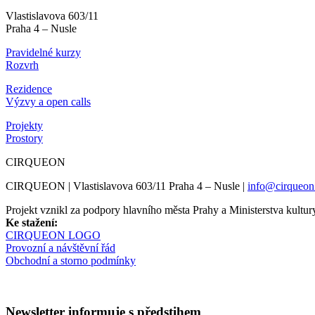
Vlastislavova 603/11
Praha 4 – Nusle
Pravidelné kurzy
Rozvrh
Rezidence
Výzvy a open calls
Projekty
Prostory
CIRQUEON
CIRQUEON | Vlastislavova 603/11 Praha 4 – Nusle |
info@cirqueon
Projekt vznikl za podpory hlavního města Prahy a Ministerstva kul
Ke stažení:
CIRQUEON LOGO
Provozní a návštěvní řád
Obchodní a storno podmínky
Newsletter informuje s předstihem