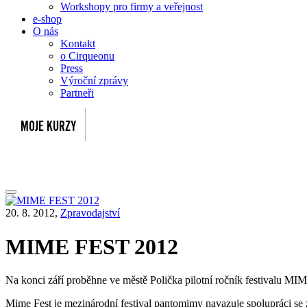
Workshopy pro firmy a veřejnost
e-shop
O nás
Kontakt
o Cirqueonu
Press
Výroční zprávy
Partneři
20. 8. 2012,
Zpravodajství
MIME FEST 2012
Na konci září proběhne ve městě Polička pilotní ročník festival
Mime Fest je mezinárodní festival pantomimy navazuje spolupráci se 